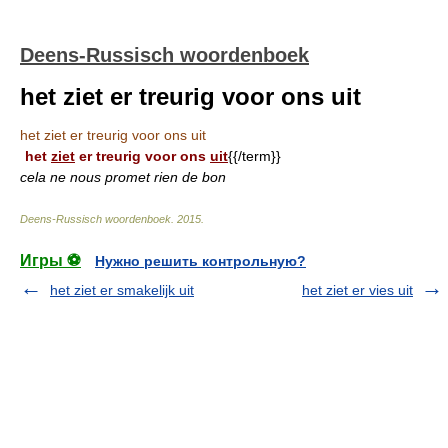
Deens-Russisch woordenboek
het ziet er treurig voor ons uit
het ziet er treurig voor ons uit
het
ziet
er treurig voor ons
uit
{{/term}}
cela ne nous promet rien de bon
Deens-Russisch woordenboek
.
2015
.
Игры ⚽
Нужно решить контрольную?
het ziet er smakelijk uit
het ziet er vies uit