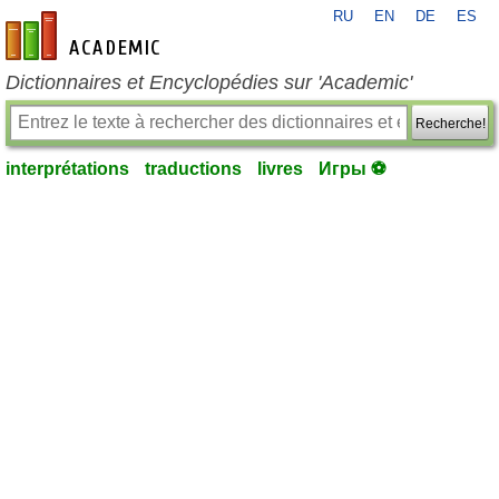
RU
EN
DE
ES
fr-academic.com
Dictionnaires et Encyclopédies sur 'Academic'
Recherche!
interprétations
traductions
livres
Игры ⚽